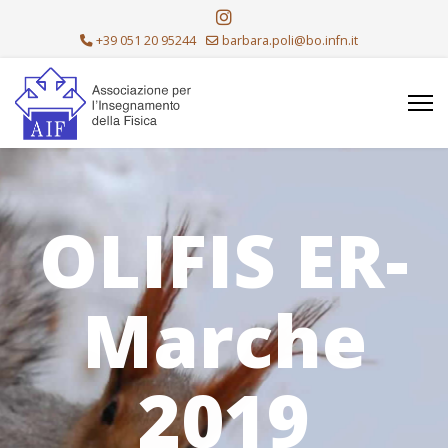
+39 051 20 95244
barbara.poli@bo.infn.it
OLIFIS ER-
Marche
2019