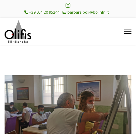
+39 051 20 95244
barbara.poli@bo.infn.it