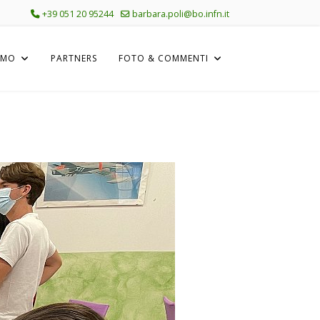
+39 051 20 95244
barbara.poli@bo.infn.it
AMO
PARTNERS
FOTO & COMMENTI