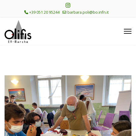
+39 051 20 95244
barbara.poli@bo.infn.it