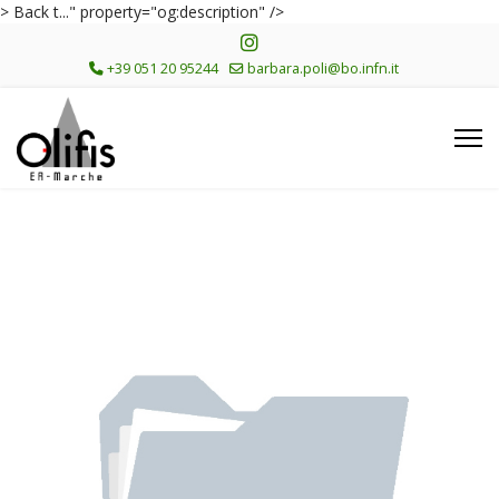
> Back t..." property="og:description" />
+39 051 20 95244
barbara.poli@bo.infn.it