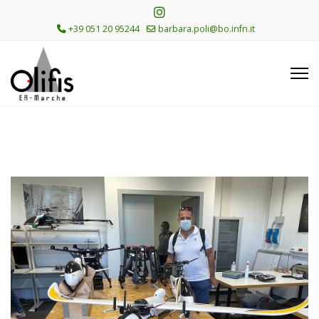
+39 051 20 95244
barbara.poli@bo.infn.it