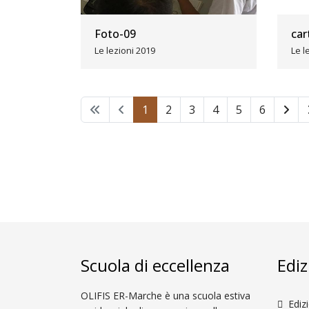
Foto-09
car
Le lezioni 2019
Le l
1
2
3
4
5
6
Scuola di eccellenza
Ediz
OLIFIS ER-Marche è una scuola estiva
Ediz