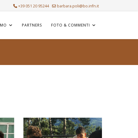
+39 051 20 95244
barbara.poli@bo.infn.it
AMO
PARTNERS
FOTO & COMMENTI