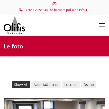
+39 051 20 95244
barbara.poli@bo.infn.it
Le foto
Show All
Abbazia&pranzi
Loccioni
Osimo