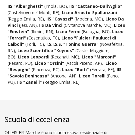
IIS "Alberghetti"
(Imola, BO),
IIS "Cattaneo-Dall'Aglio"
(Castelnovo ne' Monti, RE),
Liceo Ariosto-Spallanzani
(Reggio Emilia, RE),
IIS "Cavazzi"
(Modena, MO),
Liceo Da
Vinci
(Jesi, AN),
IIS Da Vinci
(Civitanova Marche, MC),
Liceo
"Einstein"
(Rimini, RN),
Liceo Fermi
(Bologna, BO),
Liceo
"Ferrari"
(Cesenatico, FC),
Liceo "Fulcieri Paulucci di
Calboli"
(Forlì, FC),
I.S.I.S.S. "Tonino Guerra"
(Novafeltria,
RN),
Liceo Scientifico "Keynes"
(Castel Maggiore,
BO),
Liceo Leopardi
(Recanati, MC),
Liceo "Marconi"
(Pesaro, PU),
Liceo "Orsini"
(Ascoli Piceno, AP),
Liceo
"Respighi"
(Piacenza, PC),
Liceo "Roiti"
(Ferrara, FE),
IIS
"Savoia Benincasa"
(Ancona, AN),
Liceo Torelli
(Fano,
PU),
IIS "Zanelli"
(Reggio Emilia, RE)
Scuola di eccellenza
OLIFIS ER-Marche è una scuola estiva residenziale di