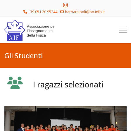
+39 051 20 95244
barbara.poli@bo.infn.it
Gli Studenti
I ragazzi selezionati