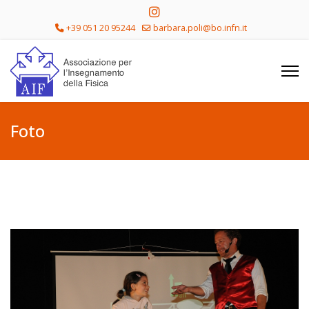
+39 051 20 95244
barbara.poli@bo.infn.it
Foto