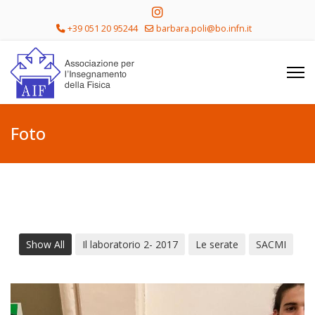
+39 051 20 95244
barbara.poli@bo.infn.it
Foto
Show All
Il laboratorio 2- 2017
Le serate
SACMI