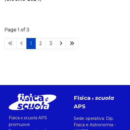
Page 1 of 3
1
2
3
Fisica
scuola
e
APS
Fisica
scuola
APS
e
Sede operativa: Dip.
promuove
Fisica e Astronomia -