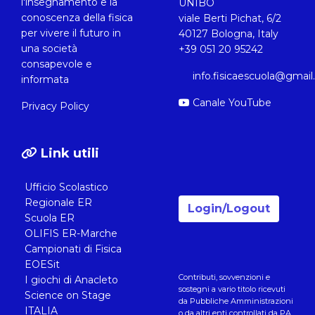
l'insegnamento e la
UNIBO
conoscenza della fisica
viale Berti Pichat, 6/2
per vivere il futuro in
40127 Bologna, Italy
una società
+39 051 20 95242
consapevole e
info.fisicaescuola@gmai
informata
Canale YouTube
Privacy Policy
Link utili
Ufficio Scolastico
Regionale ER
Login/Logout
Scuola ER
OLIFIS ER-Marche
Campionati di Fisica
EOESit
Contributi, sovvenzioni e
I giochi di Anacleto
sostegni a vario titolo ricevuti
Science on Stage
da Pubbliche Amministrazioni
ITALIA
o da altri enti controllati da PA